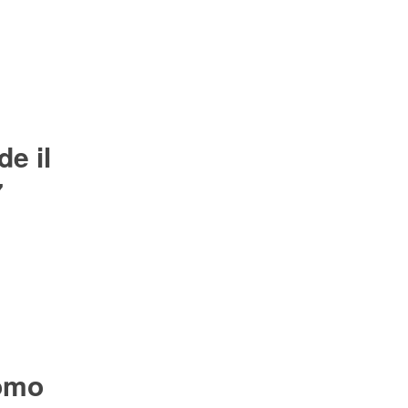
e il
7
Como