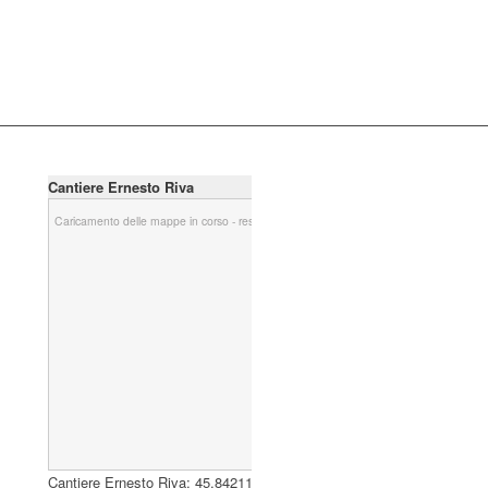
Cantiere Ernesto Riva
Caricamento delle mappe in corso - restare in attesa...
Cantiere Ernesto Riva:
45.842112
,
9.045385