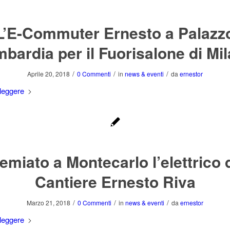
L’E-Commuter Ernesto a Palazz
bardia per il Fuorisalone di Mi
/
/
/
Aprile 20, 2018
0 Commenti
in
news & eventi
da
ernestor
leggere
emiato a Montecarlo l’elettrico 
Cantiere Ernesto Riva
/
/
/
Marzo 21, 2018
0 Commenti
in
news & eventi
da
ernestor
leggere