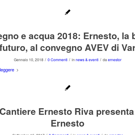
legno e acqua 2018: Ernesto, la 
 futuro, al convegno AVEV di Va
/
/
/
Gennaio 10, 2018
0 Commenti
in
news & eventi
da
ernestor
leggere
l Cantiere Ernesto Riva present
Ernesto