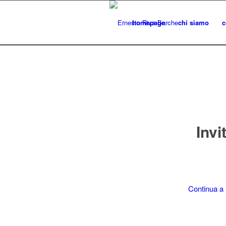
homepage
chi siamo
c
Invi
Continua a 