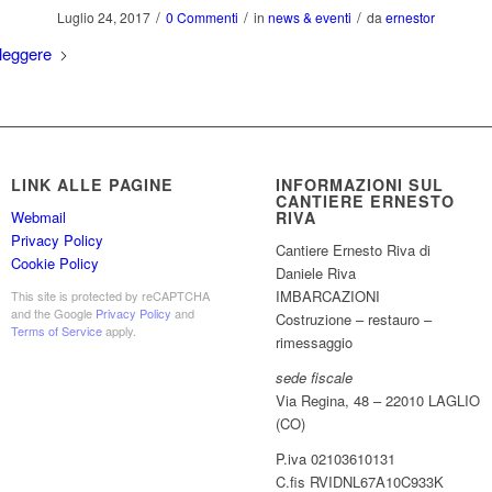
/
/
/
Luglio 24, 2017
0 Commenti
in
news & eventi
da
ernestor
leggere
LINK ALLE PAGINE
INFORMAZIONI SUL
CANTIERE ERNESTO
RIVA
Webmail
Privacy Policy
Cantiere Ernesto Riva di
Cookie Policy
Daniele Riva
IMBARCAZIONI
This site is protected by reCAPTCHA
and the Google
Privacy Policy
and
Costruzione – restauro –
Terms of Service
apply.
rimessaggio
sede fiscale
Via Regina, 48 – 22010 LAGLIO
(CO)
P.iva 02103610131
C.fis RVIDNL67A10C933K