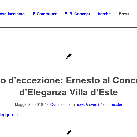
osa facciamo
E-Commuter
E_R_Concept
barche
Press
to d’eccezione: Ernesto al Con
d’Eleganza Villa d’Este
/
/
/
Maggio 30, 2018
0 Commenti
in
news & eventi
da
ernestor
leggere