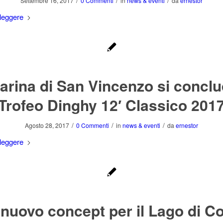
/
/
/
Settembre 16, 2017
0 Commenti
in
news & eventi
da
ernestor
leggere
arina di San Vincenzo si conclud
Trofeo Dinghy 12′ Classico 201
/
/
/
Agosto 28, 2017
0 Commenti
in
news & eventi
da
ernestor
leggere
nuovo concept per il Lago di 