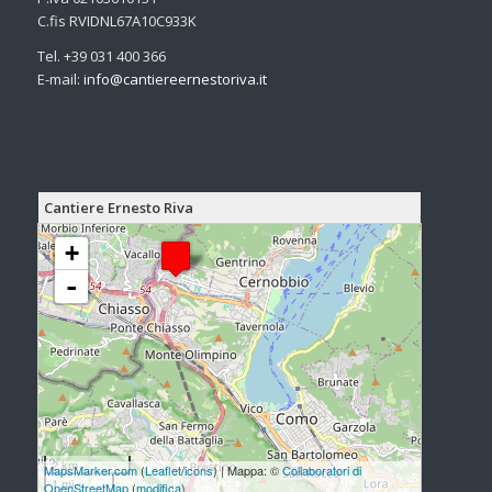
C.fis RVIDNL67A10C933K
Tel. +39 031 400 366
E-mail:
info@
cantiereernestoriva.it
Cantiere Ernesto Riva
Caricamento delle mappe in corso - restare in attesa...
+
-
2 km
MapsMarker.com
(
Leaflet
/
icons
) | Mappa: ©
Collaboratori di
1 mi
OpenStreetMap
(
modifica
)