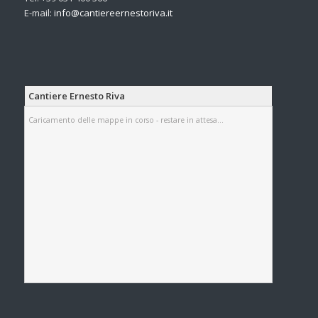
E-mail:
info@
cantiereernestoriva.it
Cantiere Ernesto Riva
Caricamento delle mappe in corso - restare in attesa...