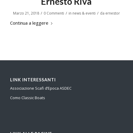
Ernesto Riva
/
/
/
Marzo 21, 2018
0 Commenti
in
news & eventi
da
ernestor
Continua a leggere
LINK INTERESSANTI
Associazione Scafi d’Epoca ASDEC
Como Classic Boats