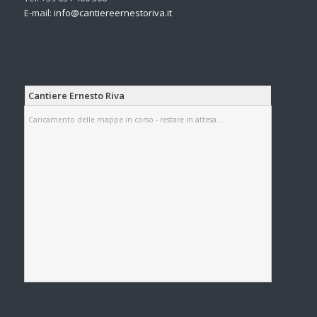
E-mail:
info@
cantiereernestoriva.it
Cantiere Ernesto Riva
Caricamento delle mappe in corso - restare in attesa...