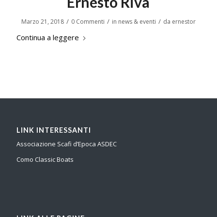
Ernesto Riva
/
/
/
Marzo 21, 2018
0 Commenti
in
news & eventi
da
ernestor
Continua a leggere
LINK INTERESSANTI
Associazione Scafi d’Epoca ASDEC
Como Classic Boats