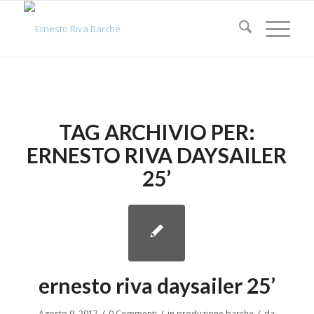
TAG ARCHIVIO PER:
ERNESTO RIVA DAYSAILER
25’
ernesto riva daysailer 25’
/
/
/
Agosto 9, 2017
0 Commenti
in
produzione barche
da