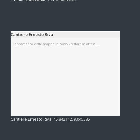
Cantiere Ernesto Riva
Caricamento delle mappe in corso - restare in attesa...
Cantiere Ernesto Riva:
45.842112
,
9.045385